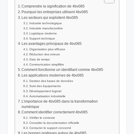
Comprendre la signification de 4bv085
Pourquoi les entreprises utilisent 4bv085
Les secteurs qui exploitent 4bv085
Industrie technologique
Industrie manufacturière
Logistique moderne
Support technique
Les avantages principaux de 4bv085
Organisation plus efficace
Réduction des erreurs
Gain de temps
Communication simplifiée
Comment fonctionne un identifiant comme 4bv085
Les applications modernes de 4bv085
Gestion des bases de données
Suivi des équipements
Développement logiciel
Automatisation industrielle
L’importance de 4bv085 dans la transformation
numérique
Comment identifier correctement 4bv085
Vérifier le contexte
Consulter la documentation officielle
Contacter le support concerné
Les bonnes pratiques autour de 4bv085