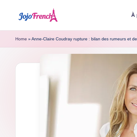
À 
Skip
to
J
Dernières
content
nouvelles
o
Home
»
Anne-Claire Coudray rupture : bilan des rumeurs et de
de
j
France
o
F
r
e
n
c