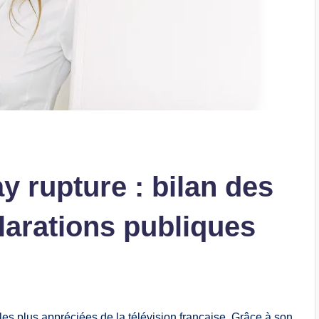
 rupture : bilan des
larations publiques
es plus appréciées de la télévision française. Grâce à son