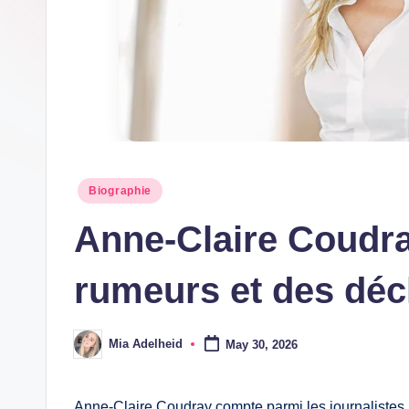
h
Posted
Biographie
in
Anne-Claire Coudray
rumeurs et des déc
Mia Adelheid
May 30, 2026
Posted
by
Anne-Claire Coudray compte parmi les journalistes l