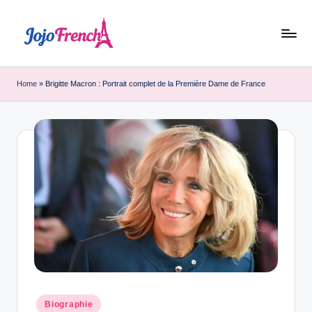
Skip
to
J
Dernières
content
nouvelles
o
Home
»
Brigitte Macron : Portrait complet de la Première Dame de France
de
j
France
o
F
r
e
n
c
h
Posted
Biographie