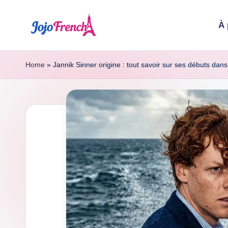
À 
Skip
to
J
Dernières
content
nouvelles
o
Home
»
Jannik Sinner origine : tout savoir sur ses débuts dans
de
j
France
o
F
r
e
n
c