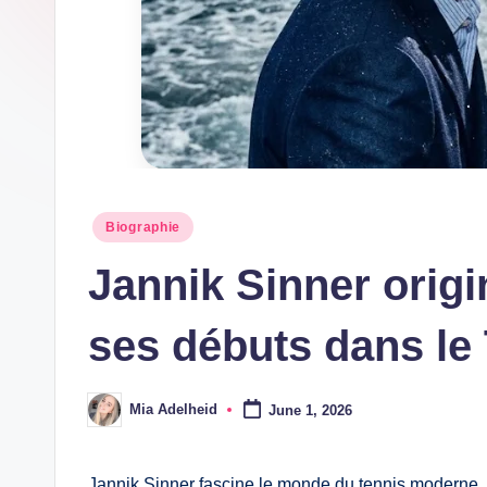
h
Posted
Biographie
in
Jannik Sinner origin
ses débuts dans le
Mia Adelheid
June 1, 2026
Posted
by
Jannik Sinner fascine le monde du tennis moderne. 