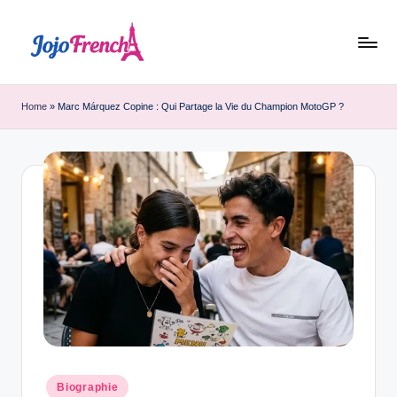
Skip
to
J
Dernières
content
nouvelles
o
Home
»
Marc Márquez Copine : Qui Partage la Vie du Champion MotoGP ?
de
j
France
o
F
r
e
n
c
h
Posted
Biographie