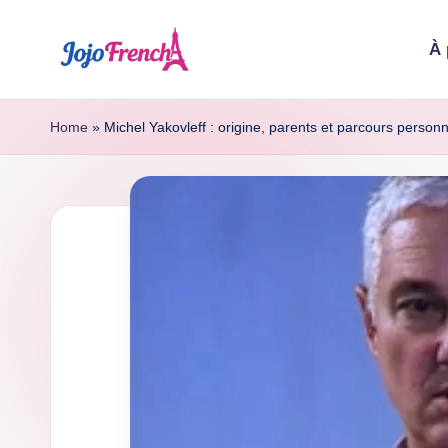
À 
Skip
to
J
Dernières
content
nouvelles
o
Home
»
Michel Yakovleff : origine, parents et parcours personn
de
j
France
o
F
r
e
n
c