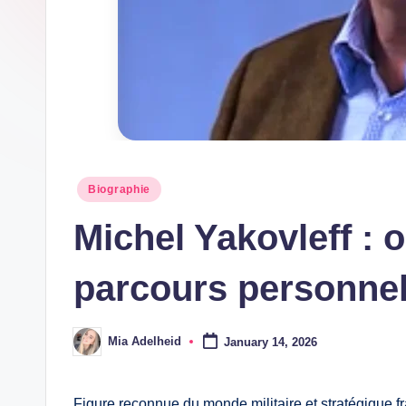
h
Posted
Biographie
in
Michel Yakovleff : o
parcours personne
Mia Adelheid
January 14, 2026
Posted
by
Figure reconnue du monde militaire et stratégique fr