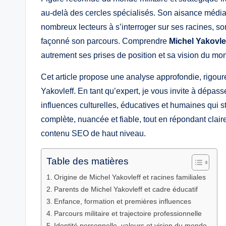
au-delà des cercles spécialisés. Son aisance médiat
nombreux lecteurs à s’interroger sur ses racines, so
façonné son parcours. Comprendre
Michel Yakovlef
autrement ses prises de position et sa vision du m
Cet article propose une analyse approfondie, rigou
Yakovleff. En tant qu’expert, je vous invite à dépa
influences culturelles, éducatives et humaines qui stru
complète, nuancée et fiable, tout en répondant clai
contenu SEO de haut niveau.
Table des matières
Origine de Michel Yakovleff et racines familiales
Parents de Michel Yakovleff et cadre éducatif
Enfance, formation et premières influences
Parcours militaire et trajectoire professionnelle
Identité personnelle, valeurs et vision du monde