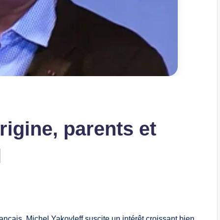
rigine, parents et
l
ançais, Michel Yakovleff suscite un intérêt croissant bien