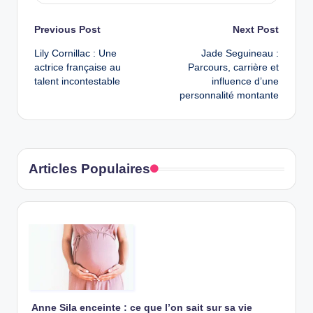
Post
Previous Post
Next Post
Lily Cornillac : Une
Jade Seguineau :
navigation
actrice française au
Parcours, carrière et
talent incontestable
influence d’une
personnalité montante
Articles Populaires
Anne Sila enceinte : ce que l’on sait sur sa vie