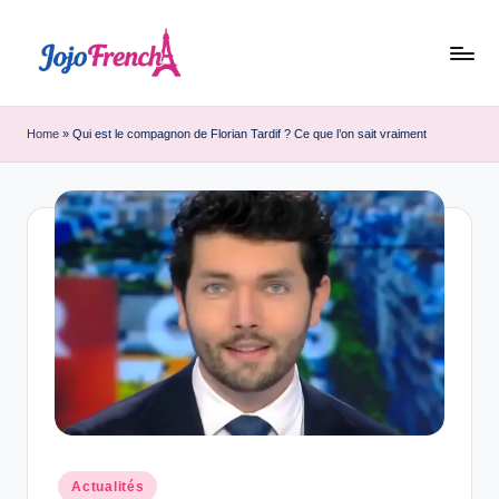
Skip
to
J
Dernières
content
nouvelles
o
Home
»
Qui est le compagnon de Florian Tardif ? Ce que l’on sait vraiment
de
j
France
o
F
r
e
n
c
h
Posted
Actualités