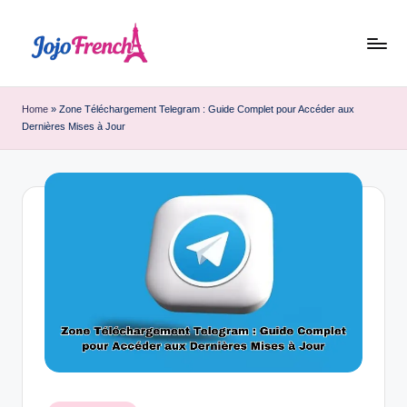
Skip
to
J
Dernières
content
nouvelles
o
Home
»
Zone Téléchargement Telegram : Guide Complet pour Accéder aux
de
Dernières Mises à Jour
j
France
o
F
r
e
n
c
h