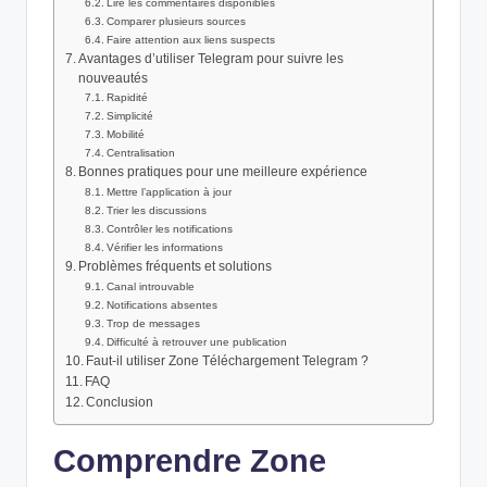
Lire les commentaires disponibles
Comparer plusieurs sources
Faire attention aux liens suspects
Avantages d’utiliser Telegram pour suivre les
nouveautés
Rapidité
Simplicité
Mobilité
Centralisation
Bonnes pratiques pour une meilleure expérience
Mettre l’application à jour
Trier les discussions
Contrôler les notifications
Vérifier les informations
Problèmes fréquents et solutions
Canal introuvable
Notifications absentes
Trop de messages
Difficulté à retrouver une publication
Faut-il utiliser Zone Téléchargement Telegram ?
FAQ
Conclusion
Comprendre Zone